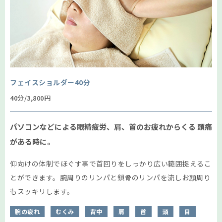
フェイスショルダー40分
40分/3,800円
パソコンなどによる眼精疲労、肩、首のお疲れからくる
頭痛
がある時に。
仰向けの体制でほぐす事で首回りをしっかり広い範囲捉えるこ
とができます。腕周りのリンパと鎖骨のリンパを流しお顔周り
もスッキリします。
腕の疲れ
むくみ
背中
肩
首
頭
目