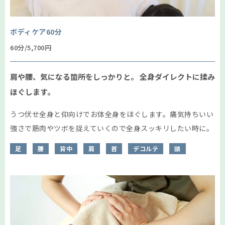
ボディケア60分
60分/5,700円
肩や腰、気になる箇所をしっかりと。
全身ダイレクトに揉み
ほぐします。
うつ伏せ全身と仰向けでお体全身をほぐします。痛気持ちいい
強さで筋肉やツボを捉えていくので全身スッキリしたい時に。
足
腰
背中
肩
首
デコルテ
頭