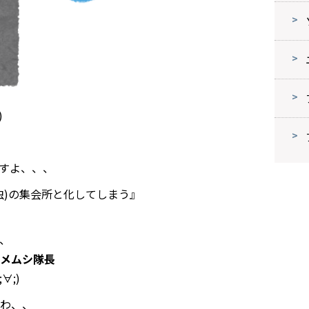
)
すよ、、、
虫)の集会所と化してしまう』
、
メムシ隊長
∀;)
わ、、