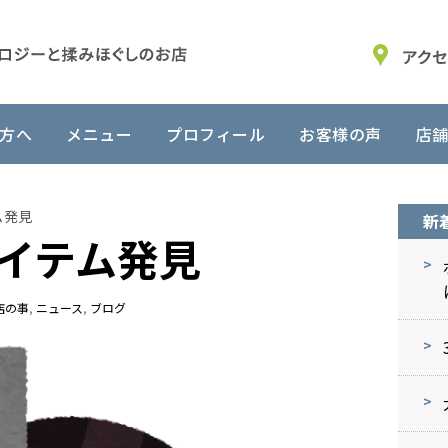
方へ
メニュー
プロフィール
お客様の声
店
ム発見
新
イテム発見
店の事
,
ニュース
,
ブログ