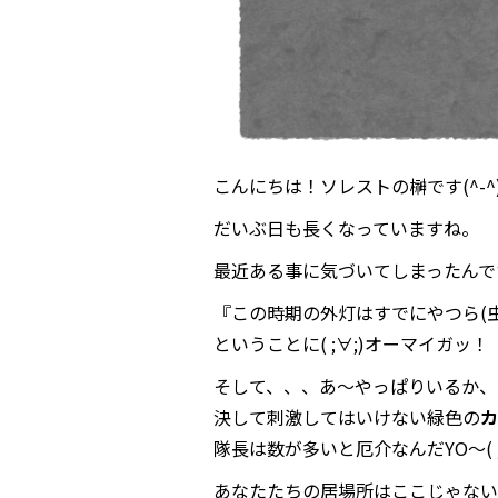
こんにちは！ソレストの榊です(^-^
だいぶ日も長くなっていますね。
最近ある事に気づいてしまったんで
『この時期の外灯はすでにやつら(
ということに( ;∀;)オーマイガッ！
そして、、、あ～やっぱりいるか、
決して刺激してはいけない緑色の
カ
隊長は数が多いと厄介なんだYO～( ;
あなたたちの居場所はここじゃない