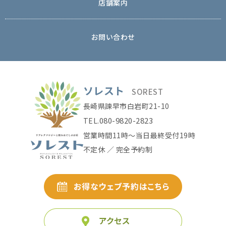
店舗案内
お問い合わせ
ソレスト
SOREST
長崎県諫早市白岩町21-10
080-9820-2823
TEL.
営業時間11時〜当日最終受付19時
不定休 ／ 完全予約制