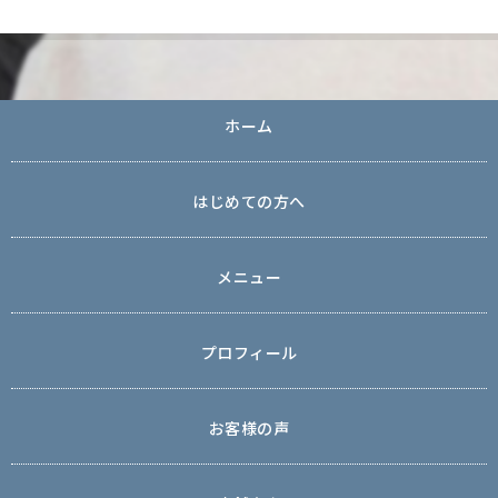
ホーム
はじめての方へ
メニュー
プロフィール
お客様の声